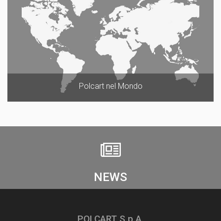
Polcart nel Mondo
NEWS
POLCART S.p.A.