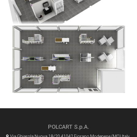
POLCART S.p.A.
Via Ghiarola Nuova,18/20 41042 Fiorano Modenese (MO) Italy