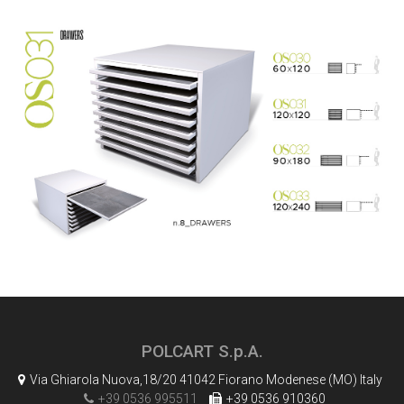
POLCART S.p.A.
Via Ghiarola Nuova,18/20 41042 Fiorano Modenese (MO) Italy
+39 0536 995511
+39 0536 910360