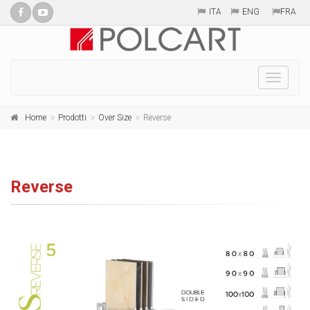
ITA
ENG
FRA
Toggle
naviga
Home
Prodotti
Over Size
Reverse
Reverse